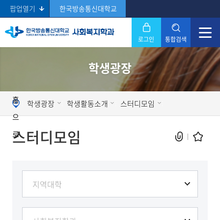
팝업열기
한국방송통신대학교
로그인
통합검색
닫기
학생광장
Search
홈
학생광장
학생활동소개
스터디모임
으
스터디모임
로
현재 페이지를 즐겨찾는 메뉴로
등록하시겠습니까?
메뉴추가