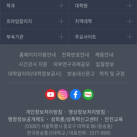
인문과학대학
대학원
학과
대학원
대학원
국어국문학과
프라임칼리지
지역대학
프라임칼리지
지역대학
경영대학원
영어영문학과
학사학위과정
지역대학 포털
중어중문학과
부속기관
주요사이트
부속기관
주요사이트
평생교육과정
서울지역대학
프랑스언어문화학과
중앙도서관
멘토링
부산지역대학
일본학과
원격교육혁신연구원
진로심리상담
홈페이지이용안내
전화번호안내
채용안내
대구경북지역대학
통합인문학연구소
교육정보화본부
시간강사 지원
외부연구과제공모
입찰정보
인천지역대학
사회과학대학
디지털미디어센터
국립대학육성사업
대학알리미(대학정보공시)
방송대신문고
학칙 및 규정
광주전남지역대학
법학과
종합교육연수원
OpenVLab
대전충남지역대학
행정학과
교양교육원
울산지역대학
경제학과
역사기록관
경기지역대학
경영학과
국제협력단
개인정보처리방침
영상정보처리방침
강원지역대학
무역학과
산학협력단
행정정보공개제도
성희롱/성폭력신고센터
안전교육
충북지역대학
미디어영상학과
(03087) 서울특별시 종로구 대학로 86 (동숭동)
인권센터
전북지역대학
한국방송통신대학교 / 대표전화 :
1577-9995
도시콘텐츠·관광학과