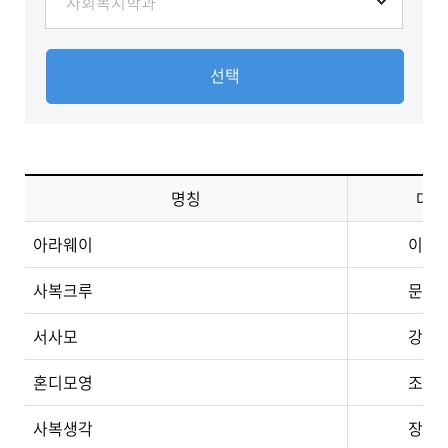
선택
명칭
대표
아라웨이
이소
사복크루
문정
서사모
강파
혼디모영
조순
사복생각
장현