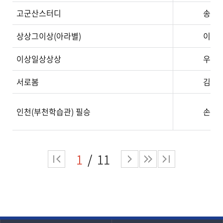
고군산스터디
송현
상상그이상(아라별)
이선
이상일상상상
우애
서로봄
김민
인천(부천학습관) 필승
손태
1
11